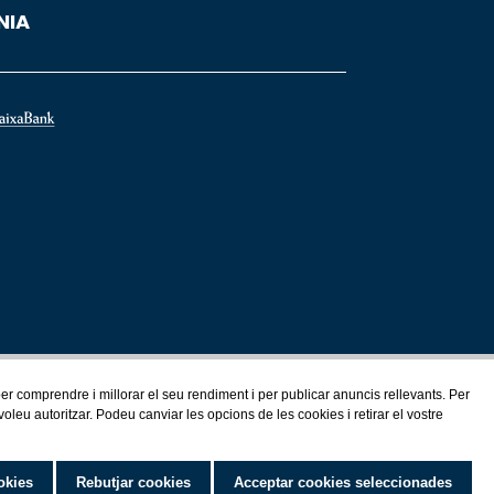
NIA
 per comprendre i millorar el seu rendiment i per publicar anuncis rellevants. Per
eu autoritzar. Podeu canviar les opcions de les cookies i retirar el vostre
okies
Rebutjar cookies
Acceptar cookies seleccionades