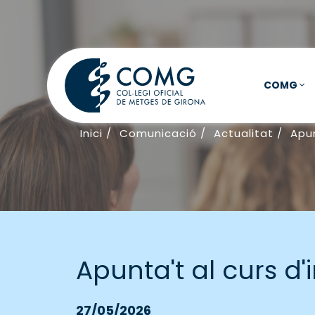
COMG
Inici
/
Comunicació
/
Actualitat
/
Apun
Apunta't al curs d'
27/05/2026