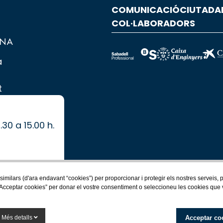
COMUNICACIÓ
CIUTADA
COL·LABORADORS
a
t
.30 a 15.00 h.
.
 similars (d'ara endavant “cookies”) per proporcionar i protegir els nostres serveis,
Acceptar cookies” per donar el vostre consentiment o seleccioneu les cookies que vol
Acceptar co
Més detalls