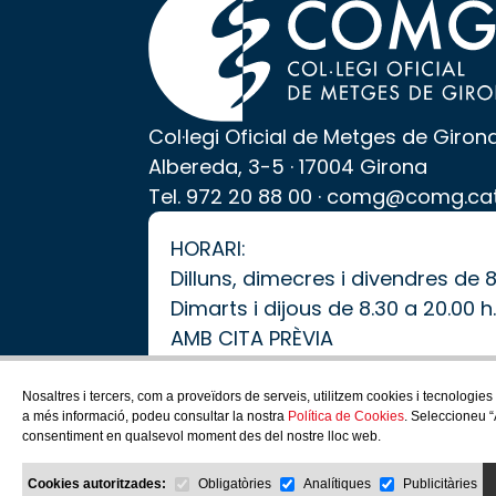
Col·legi Oficial de Metges de Giron
Albereda, 3-5 · 17004 Girona
Tel.
972 20 88 00
·
comg@comg.ca
HORARI:
Dilluns, dimecres i divendres de 8
Dimarts i dijous de 8.30 a 20.00 h
AMB CITA PRÈVIA
Nosaltres i tercers, com a proveïdors de serveis, utilitzem cookies i tecnologies
a més informació, podeu consultar la nostra
Política de Cookies
. Seleccioneu “
consentiment en qualsevol moment des del nostre lloc web.
Cookies autoritzades:
Obligatòries
Analítiques
Publicitàries