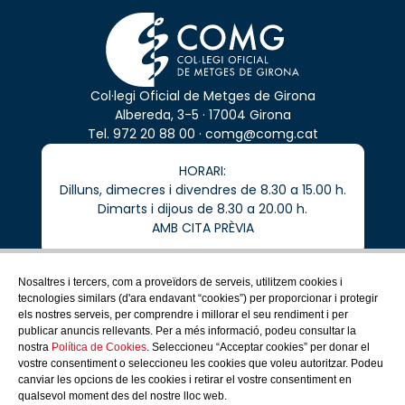
Col·legi Oficial de Metges de Girona
Albereda, 3-5 · 17004 Girona
Tel.
972 20 88 00
·
comg@comg.cat
HORARI:
Dilluns, dimecres i divendres de 8.30 a 15.00 h.
Dimarts i dijous de 8.30 a 20.00 h.
AMB CITA PRÈVIA
Nosaltres i tercers, com a proveïdors de serveis, utilitzem cookies i
tecnologies similars (d'ara endavant “cookies”) per proporcionar i protegir
els nostres serveis, per comprendre i millorar el seu rendiment i per
COMG
publicar anuncis rellevants. Per a més informació, podeu consultar la
COL·LEGIATS
nostra
Política de Cookies
. Seleccioneu “Acceptar cookies” per donar el
SERVEIS PROFESSIONALS
vostre consentiment o seleccioneu les cookies que voleu autoritzar. Podeu
COMUNICACIÓ
canviar les opcions de les cookies i retirar el vostre consentiment en
CIUTADANIA
qualsevol moment des del nostre lloc web.