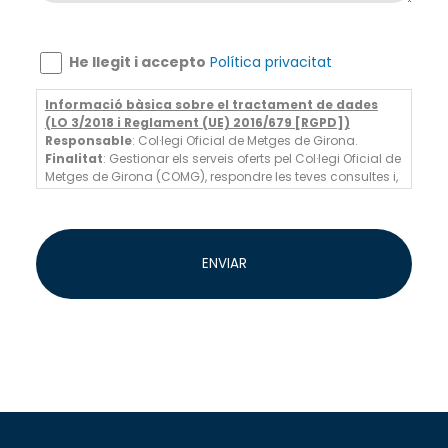
He llegit i accepto
Política privacitat
Informació bàsica sobre el tractament de dades
(LO 3/2018 i Reglament (UE) 2016/679 [RGPD])
Responsable
: Col·legi Oficial de Metges de Girona.
Finalitat
: Gestionar els serveis oferts pel Col·legi Oficial de
Metges de Girona (COMG), respondre les teves consultes i,
en cas de consentiment, enviar-te informació comercial
sobre els nostres serveis i activitats professionals.
Legitimació
: Execució d'un contracte, compliment
d'obligacions legals i, si escau, consentiment de
ENVIAR
l'interessat.
Destinatàries
: Les teves dades no se cediran a tercers,
excepte per obligació legal o si és necessari per a la
gestió logística (per exemple, empreses de transport).
Drets
: Pots accedir, rectificar o suprimir les teves dades,
així com exercir altres drets reconeguts en la nostra
política de privadesa
.