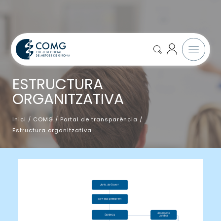
ESTRUCTURA
ORGANITZATIVA
Inici
/
COMG
/
Portal de transparència
/
Estructura organitzativa