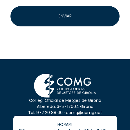
sobre els nostres serveis i activitats professionals.
Legitimació
: Execució d'un contracte, compliment
d'obligacions legals i, si escau, consentiment de
ENVIAR
l'interessat.
Destinatàries
: Les teves dades no se cediran a tercers,
excepte per obligació legal o si és necessari per a la
gestió logística (per exemple, empreses de transport).
Drets
: Pots accedir, rectificar o suprimir les teves dades,
així com exercir altres drets reconeguts en la nostra
política de privadesa
.
Col·legi Oficial de Metges de Girona
Albereda, 3-5 · 17004 Girona
Tel.
972 20 88 00
·
comg@comg.cat
HORARI: