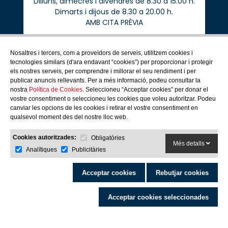
Dilluns, dimecres i divendres de 8.30 a 15.00 h.
Dimarts i dijous de 8.30 a 20.00 h.
AMB CITA PRÈVIA
Nosaltres i tercers, com a proveïdors de serveis, utilitzem cookies i
tecnologies similars (d'ara endavant “cookies”) per proporcionar i protegir
els nostres serveis, per comprendre i millorar el seu rendiment i per
COMG
publicar anuncis rellevants. Per a més informació, podeu consultar la
COL·LEGIATS
nostra
Política de Cookies
. Seleccioneu “Acceptar cookies” per donar el
SERVEIS PROFESSIONALS
vostre consentiment o seleccioneu les cookies que voleu autoritzar. Podeu
COMUNICACIÓ
canviar les opcions de les cookies i retirar el vostre consentiment en
CIUTADANIA
qualsevol moment des del nostre lloc web.
COL·LABORADORS
Cookies autoritzades:
Obligatòries
Més detalls
Analítiques
Publicitàries
Acceptar cookies
Rebutjar cookies
Acceptar cookies seleccionades
2026© COMG. Tots els drets reservats
Avís legal
·
Política de cookies
·
Política privacitat