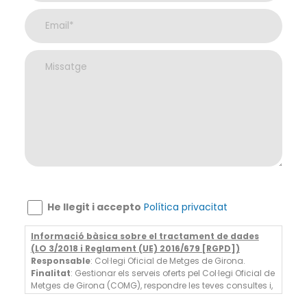
He llegit i accepto
Política privacitat
Informació bàsica sobre el tractament de dades
(LO 3/2018 i Reglament (UE) 2016/679 [RGPD])
Responsable
: Col·legi Oficial de Metges de Girona.
Finalitat
: Gestionar els serveis oferts pel Col·legi Oficial de
Metges de Girona (COMG), respondre les teves consultes i,
en cas de consentiment, enviar-te informació comercial