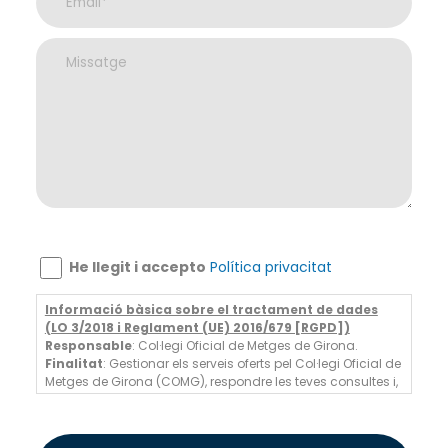
He llegit i accepto
Política privacitat
Informació bàsica sobre el tractament de dades
(LO 3/2018 i Reglament (UE) 2016/679 [RGPD])
Responsable
: Col·legi Oficial de Metges de Girona.
Finalitat
: Gestionar els serveis oferts pel Col·legi Oficial de
Metges de Girona (COMG), respondre les teves consultes i,
en cas de consentiment, enviar-te informació comercial
sobre els nostres serveis i activitats professionals.
Legitimació
: Execució d'un contracte, compliment