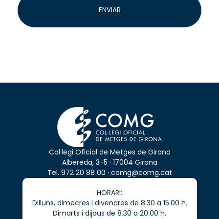
d'obligacions legals i, si escau, consentiment de
ENVIAR
l'interessat.
Destinatàries
: Les teves dades no se cediran a tercers,
excepte per obligació legal o si és necessari per a la
gestió logística (per exemple, empreses de transport).
Drets
: Pots accedir, rectificar o suprimir les teves dades,
així com exercir altres drets reconeguts en la nostra
política de privadesa
.
Col·legi Oficial de Metges de Girona
Albereda, 3-5 · 17004 Girona
Tel.
972 20 88 00
·
comg@comg.cat
HORARI:
Dilluns, dimecres i divendres de 8.30 a 15.00 h.
Dimarts i dijous de 8.30 a 20.00 h.