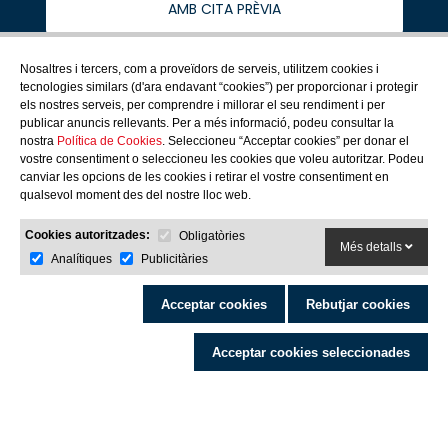
AMB CITA PRÈVIA
Nosaltres i tercers, com a proveïdors de serveis, utilitzem cookies i
tecnologies similars (d'ara endavant “cookies”) per proporcionar i protegir
els nostres serveis, per comprendre i millorar el seu rendiment i per
COMG
publicar anuncis rellevants. Per a més informació, podeu consultar la
COL·LEGIATS
nostra
Política de Cookies
. Seleccioneu “Acceptar cookies” per donar el
SERVEIS PROFESSIONALS
vostre consentiment o seleccioneu les cookies que voleu autoritzar. Podeu
COMUNICACIÓ
canviar les opcions de les cookies i retirar el vostre consentiment en
CIUTADANIA
qualsevol moment des del nostre lloc web.
COL·LABORADORS
Cookies autoritzades:
Obligatòries
Més detalls
Analítiques
Publicitàries
Acceptar cookies
Rebutjar cookies
Acceptar cookies seleccionades
2026© COMG. Tots els drets reservats
Avís legal
·
Política de cookies
·
Política privacitat
by Neorg