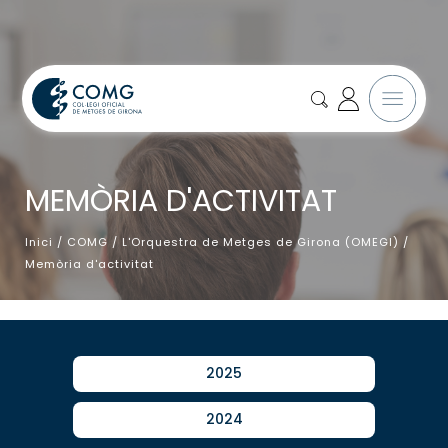
MEMÒRIA D'ACTIVITAT
Inici
/
COMG
/
L'Orquestra de Metges de Girona (OMEGI)
/
Memòria d'activitat
2025
2024