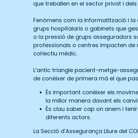
que treballen en el sector privat i del
Fenòmens com la informatització i la d
grups hospitalaris o gabinets que gest
o la pressió de grups asseguradors so
professionals o centres impacten de 
col·lectiu mèdic.
L’antic triangle pacient-metge-asseg
de conèixer de primera mà el que pass
És important conèixer els movimen
la millor manera davant els canvi
És clau saber cap on anem i tenir
diferents actors.
La Secció d’Assegurança Lliure del C