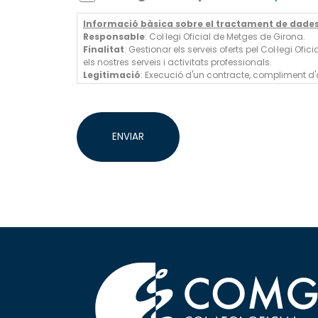
Informació bàsica sobre el tractament de dades 
Responsable
: Col·legi Oficial de Metges de Girona.
Finalitat
: Gestionar els serveis oferts pel Col·legi O
els nostres serveis i activitats professionals.
Legitimació
: Execució d'un contracte, compliment d'o
Destinatàries
: Les teves dades no se cediran a tercer
Drets
: Pots accedir, rectificar o suprimir les teves da
ENVIAR