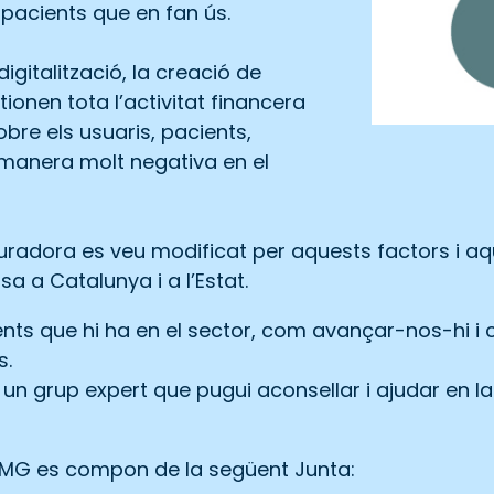
s pacients que en fan ús.
igitalització, la creació de
ionen tota l’activitat financera
bre els usuaris, pacients,
manera molt negativa en el
uradora es veu modificat per aquests factors i aq
a a Catalunya i a l’Estat.
ts que hi ha en el sector, com avançar-nos-hi i c
s.
 un grup expert que pugui aconsellar i ajudar en la
OMG es compon de la següent Junta: