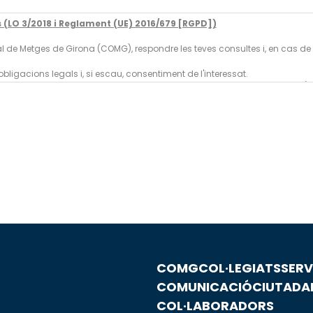
(LO 3/2018 i Reglament (UE) 2016/679 [RGPD])
ficial de Metges de Girona (COMG), respondre les teves consultes i, en cas
bligacions legals i, si escau, consentiment de l'interessat.
s, excepte per obligació legal o si és necessari per a la gestió logística 
des, així com exercir altres drets reconeguts en la nostra
política de privad
COMG
COL·LEGIATS
SERV
COMUNICACIÓ
CIUTADA
COL·LABORADORS