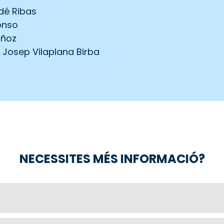
dé Ribas
onso
uñoz
. Josep Vilaplana Birba
NECESSITES MÉS INFORMACIÓ?