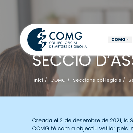
COMG
SECCIÓ D’AS
Inici
/
COMG
/
Seccions col·legials
/
S
Creada el 2 de desembre de 2021, la S
COMG té com a objectiu vetllar pels i