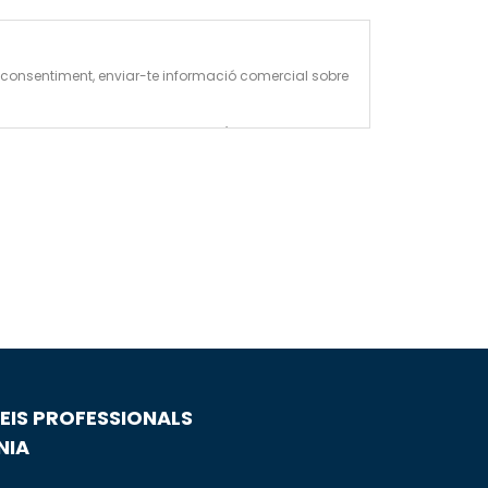
 de consentiment, enviar-te informació comercial sobre
(per exemple, empreses de transport).
esa
.
EIS PROFESSIONALS
NIA