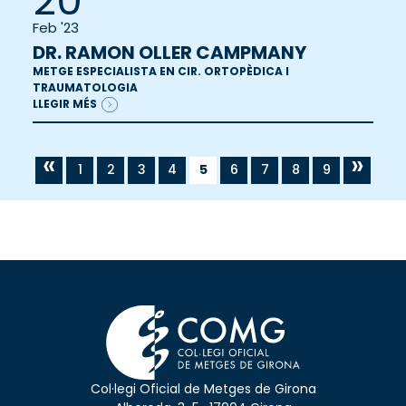
20
Feb '23
DR. RAMON OLLER CAMPMANY
METGE ESPECIALISTA EN CIR. ORTOPÈDICA I
TRAUMATOLOGIA
LLEGIR MÉS
«
»
1
2
3
4
5
6
7
8
9
Col·legi Oficial de Metges de Girona