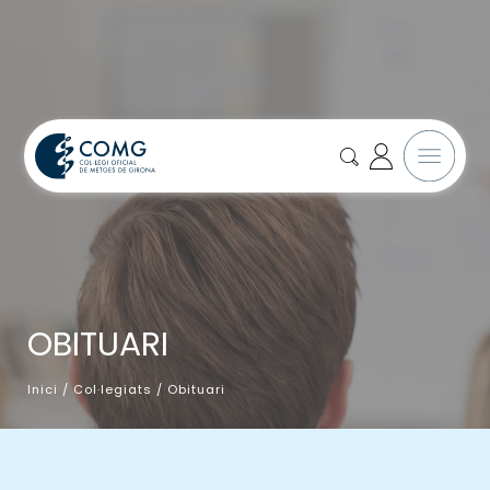
OBITUARI
Inici
/
Col·legiats
/
Obituari