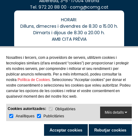
Albereda, 3-5 · 17004 Girona
Tel.
972 20 88 00
·
comg@comg.cat
HORARI:
Dilluns, dimecres i divendres de 8.30 a 15.00 h.
Dimarts i dijous de 8.30 a 20.00 h.
AMB CITA PRÈVIA
Nosaltres i tercers, com a proveïdors de serveis, utilitzem cookies i
tecnologies similars (d'ara endavant “cookies”) per proporcionar i protegir
els nostres serveis, per comprendre i millorar el seu rendiment i per
COMG
publicar anuncis rellevants. Per a més informació, podeu consultar la
COL·LEGIATS
nostra
Política de Cookies
. Seleccioneu “Acceptar cookies” per donar el
SERVEIS PROFESSIONALS
vostre consentiment o seleccioneu les cookies que voleu autoritzar. Podeu
COMUNICACIÓ
canviar les opcions de les cookies i retirar el vostre consentiment en
CIUTADANIA
qualsevol moment des del nostre lloc web.
COL·LABORADORS
Cookies autoritzades:
Obligatòries
Més detalls
Analítiques
Publicitàries
Acceptar cookies
Rebutjar cookies