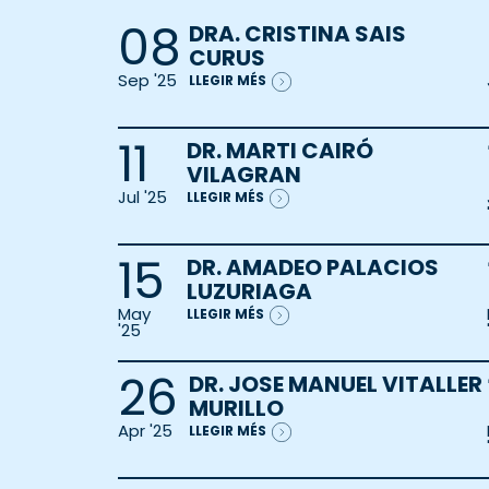
08
DRA. CRISTINA SAIS
CURUS
Sep '25
LLEGIR MÉS
11
DR. MARTI CAIRÓ
VILAGRAN
Jul '25
LLEGIR MÉS
15
DR. AMADEO PALACIOS
LUZURIAGA
May
LLEGIR MÉS
'25
26
DR. JOSE MANUEL VITALLER
MURILLO
Apr '25
LLEGIR MÉS