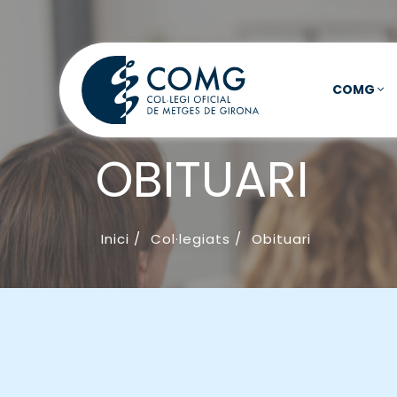
COMG
OBITUARI
Inici
/
Col·legiats
/
Obituari