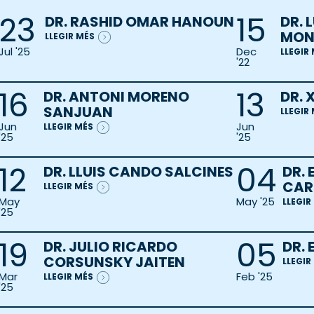
23
15
DR. RASHID OMAR HANOUN
DR. 
MON
LLEGIR MÉS
Jul '25
Dec
LLEGIR
'22
16
13
DR. ANTONI MORENO
DR. 
SANJUAN
LLEGIR
Jun
Jun
LLEGIR MÉS
'25
'25
12
04
DR. LLUIS CANDO SALCINES
DR. 
CAR
LLEGIR MÉS
May
May '25
LLEGIR
'25
19
05
DR. JULIO RICARDO
DR.
CORSUNSKY JAITEN
LLEGIR
Mar
Feb '25
LLEGIR MÉS
'25