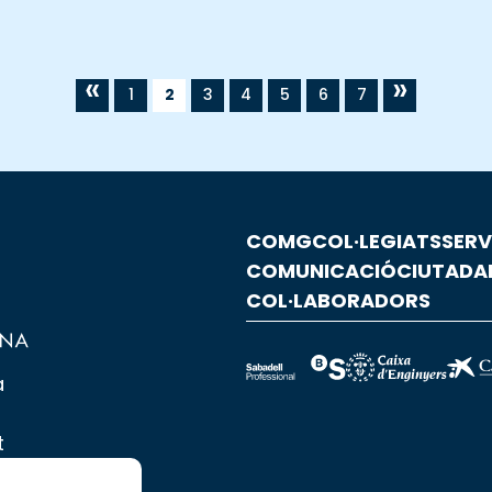
«
»
1
2
3
4
5
6
7
COMG
COL·LEGIATS
SERV
COMUNICACIÓ
CIUTADA
COL·LABORADORS
a
t