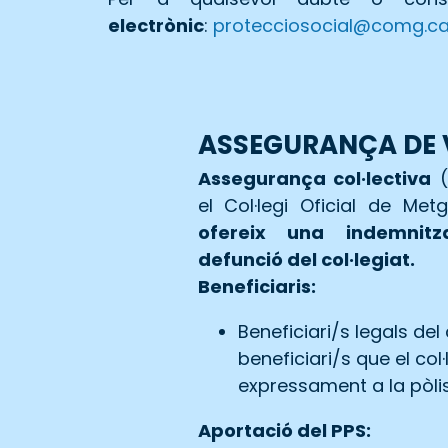
electrònic
:
protecciosocial@comg.ca
ASSEGURANÇA DE 
Assegurança col·lectiva
(
el Col·legi Oficial de Me
ofereix una indemnit
defunció del col·legiat.
Beneficiaris:
Beneficiari/s legals del 
beneficiari/s que el col
expressament a la pòli
Aportació del PPS: