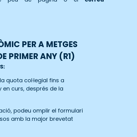
ÒMIC PER A METGES
DE PRIMER ANY (R1)
PS:
la quota col·legial fins a
ny en curs, després de la
ció, podeu omplir el formulari
esos amb la major brevetat