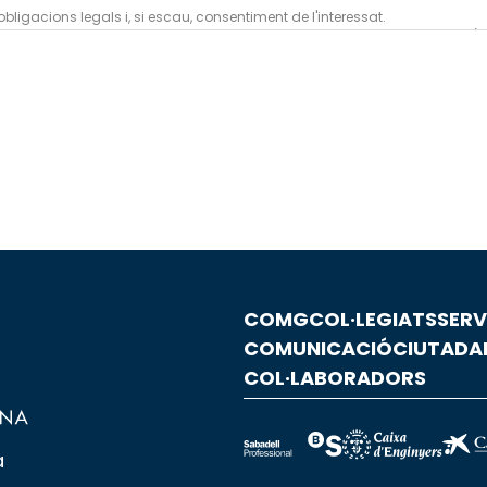
bligacions legals i, si escau, consentiment de l'interessat.
s, excepte per obligació legal o si és necessari per a la gestió logística 
des, així com exercir altres drets reconeguts en la nostra
política de privad
COMG
COL·LEGIATS
SERV
COMUNICACIÓ
CIUTADA
COL·LABORADORS
a