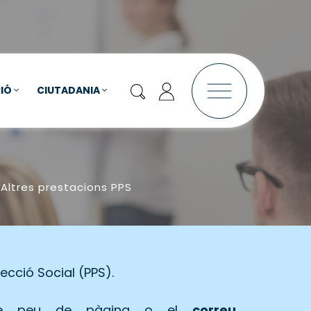
IÓ
CIUTADANIA
Altres prestacions PPS
ecció Social (PPS).
ri de peu de pàgina o el
correu