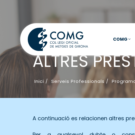
COMG
ALTRES PRES
Inici
/
Serveis Professionals
/
Programa
A continuació es relacionen altres pr
Per a qualsevol dubte o cons