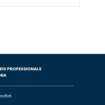
(per exemple, empreses de transport).
esa
.
EIS PROFESSIONALS
NIA