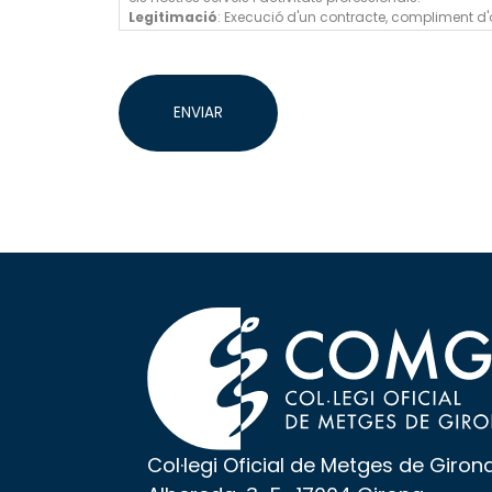
Legitimació
: Execució d'un contracte, compliment d'o
Destinatàries
: Les teves dades no se cediran a tercer
Drets
: Pots accedir, rectificar o suprimir les teves da
ENVIAR
Col·legi Oficial de Metges de Giron