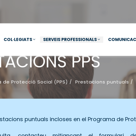
COL·LEGIATS
SERVEIS PROFESSIONALS
COMUNICAC
TACIONS PPS
 de Protecció Social (PPS)
/
Prestacions puntuals
/
estacions puntuals incloses en el Programa de Prot
ulta, contacteu mitjançant el formula