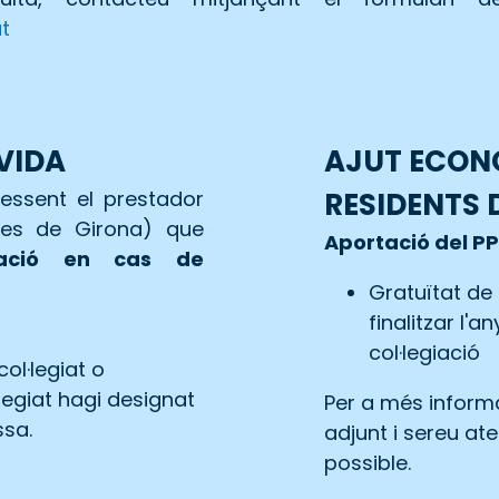
t
VIDA
AJUT ECON
essent el prestador
RESIDENTS 
tges de Girona) que
Aportació del P
zació en cas de
Gratuïtat de 
finalitzar l'a
col·legiació
col·legiat o
·legiat hagi designat
Per a més informa
ssa.
adjunt i sereu at
possible.