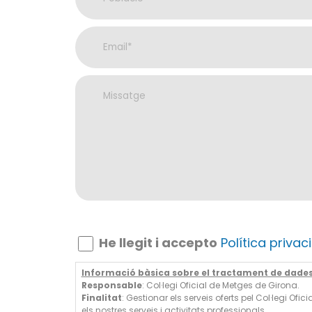
He llegit i accepto
Política privaci
Informació bàsica sobre el tractament de dades 
Responsable
: Col·legi Oficial de Metges de Girona.
Finalitat
: Gestionar els serveis oferts pel Col·legi O
els nostres serveis i activitats professionals.