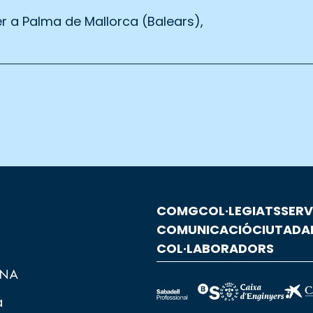
r a Palma de Mallorca (Balears),
COMG
COL·LEGIATS
SERV
COMUNICACIÓ
CIUTADA
COL·LABORADORS
a