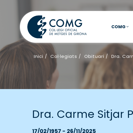
COMG
Inici
/
Col·legiats
/
Obituari
/
Dra. Car
Dra. Carme Sitjar
17/02/1957 - 26/11/2025