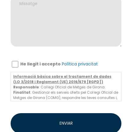
He llegit i accepto
Política privacitat
Informació bàsica sobre el tractament de dades
(LO 3/2018 i Reglament (UE) 2016/679 [RGPD])
Responsable
: Col·legi Oficial de Metges de Girona.
Finalitat
: Gestionar els serveis oferts pel Col·legi Oficial de
Metges de Girona (COMG), respondre les teves consultes i,
en cas de consentiment, enviar-te informació comercial
sobre els nostres serveis i activitats professionals.
Legitimació
: Execució d'un contracte, compliment
d'obligacions legals i, si escau, consentiment de
ENVIAR
l'interessat.
Destinatàries
: Les teves dades no se cediran a tercers,