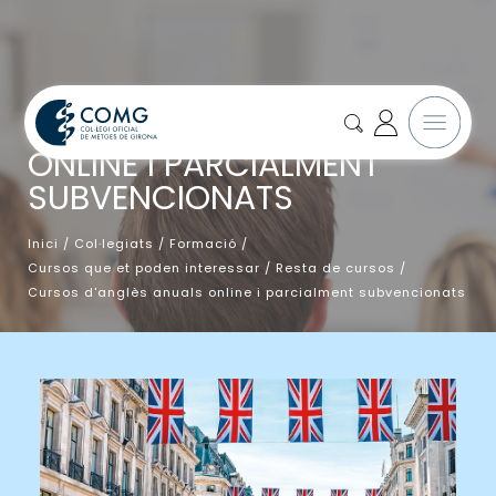
CURSOS D'ANGLÈS ANUALS
ONLINE I PARCIALMENT
SUBVENCIONATS
Inici
/
Col·legiats
/
Formació
/
Cursos que et poden interessar
/
Resta de cursos
/
Cursos d'anglès anuals online i parcialment subvencionats