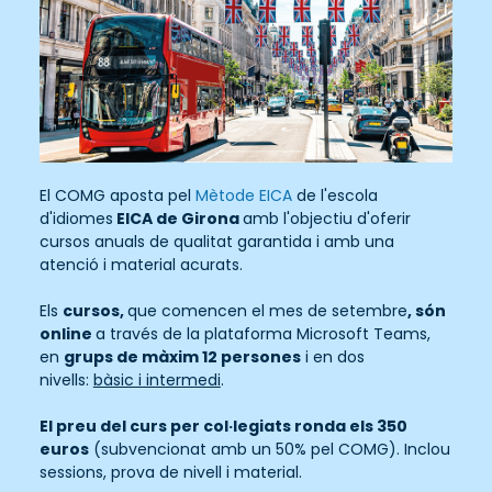
El COMG aposta pel
Mètode EICA
de l'escola
d'idiomes
EICA de Girona
amb l'objectiu d'oferir
cursos anuals de qualitat garantida i amb una
atenció i material acurats.
Els
cursos,
que comencen el mes de setembre
, són
online
a través de la plataforma Microsoft Teams,
en
grups de màxim 12 persones
i en dos
nivells:
bàsic i intermedi
.
El preu del curs per col·legiats ronda els 350
euros
(subvencionat amb un 50% pel COMG). Inclou
sessions, prova de nivell i material.