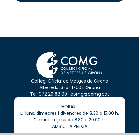
excepte per obligació legal o si és necessari per a la
gestió logística (per exemple, empreses de transport).
Drets
: Pots accedir, rectificar o suprimir les teves dades,
així com exercir altres drets reconeguts en la nostra
política de privadesa
.
Col·legi Oficial de Metges de Girona
Albereda, 3-5 · 17004 Girona
Tel.
972 20 88 00
·
comg@comg.cat
HORARI:
Dilluns, dimecres i divendres de 8.30 a 15.00 h.
Dimarts i dijous de 8.30 a 20.00 h.
AMB CITA PRÈVIA