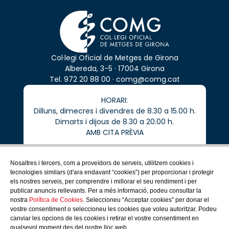
Col·legi Oficial de Metges de Girona
Albereda, 3-5 · 17004 Girona
Tel.
972 20 88 00
·
comg@comg.cat
HORARI:
Dilluns, dimecres i divendres de 8.30 a 15.00 h.
Dimarts i dijous de 8.30 a 20.00 h.
AMB CITA PRÈVIA
Nosaltres i tercers, com a proveïdors de serveis, utilitzem cookies i
tecnologies similars (d'ara endavant “cookies”) per proporcionar i protegir
els nostres serveis, per comprendre i millorar el seu rendiment i per
COMG
publicar anuncis rellevants. Per a més informació, podeu consultar la
COL·LEGIATS
nostra
Política de Cookies
. Seleccioneu “Acceptar cookies” per donar el
SERVEIS PROFESSIONALS
vostre consentiment o seleccioneu les cookies que voleu autoritzar. Podeu
COMUNICACIÓ
canviar les opcions de les cookies i retirar el vostre consentiment en
CIUTADANIA
qualsevol moment des del nostre lloc web.