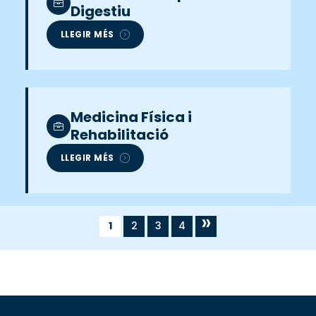
Digestiu
LLEGIR MÉS
Medicina Física i
Rehabilitació
LLEGIR MÉS
»
1
2
3
4