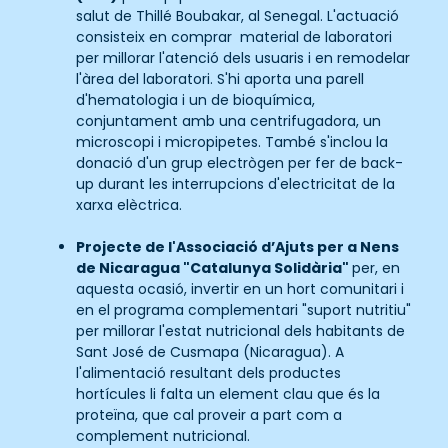
salut de Thillé Boubakar, al Senegal. L'actuació
consisteix en comprar material de laboratori
per millorar l'atenció dels usuaris i en remodelar
l'àrea del laboratori. S'hi aporta una parell
d'hematologia i un de bioquímica,
conjuntament amb una centrifugadora, un
microscopi i micropipetes. També s'inclou la
donació d'un grup electrògen per fer de back-
up durant les interrupcions d'electricitat de la
xarxa elèctrica.
Projecte de l'Associació d’Ajuts per a Nens
de Nicaragua "Catalunya Solidària"
per, en
aquesta ocasió, invertir en un hort comunitari i
en el programa complementari "suport nutritiu"
per millorar l'estat nutricional dels habitants de
Sant José de Cusmapa (Nicaragua). A
l'alimentació resultant dels productes
hortícules li falta un element clau que és la
proteïna, que cal proveir a part com a
complement nutricional.