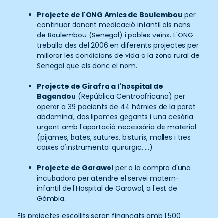
Projecte de l'ONG Amics de Boulembou
per
continuar donant medicació infantil als nens
de Boulembou (Senegal) i pobles veïns. L'ONG
treballa des del 2006 en diferents projectes per
millorar les condicions de vida a la zona rural de
Senegal que els dona el nom.
Projecte de Girafra a l'hospital de
Bagandou
(República Centroafricana) per
operar a 39 pacients de 44 hèrnies de la paret
abdominal, dos lipomes gegants i una cesària
urgent amb l'aportació necessària de material
(pijames, bates, sutures, bisturís, malles i tres
caixes d'instrumental quirúrgic, ...)
Projecte de Garawol
per a la compra d'una
incubadora per atendre el servei matern-
infantil de l'Hospital de Garawol, a l'est de
Gàmbia.
Els projectes escollits seran finançats amb 1.500