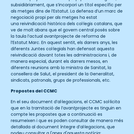
subsidiàriament, que s’incorpori un títol específic per
als metges dins de l’Estatut. La defensa d’un marc de
negociació propi per als metges ha estat
una reivindicació històrica dels col·legis catalans, que
ve de molt abans que el govern central posés sobre
la taula l’actual avantprojecte de reforma de
l’Estatut Marc. En aquest sentit, els darrers anys, les
diferents Juntes col·legials han defensat aquesta
reivindicació davant totes les administracions i, de
manera especial, durant els darrers mesos, en
diferents reunions amb la ministra de Sanitat, la
consellera de Salut, el president de la Generalitat,
sindicats, patronals, grups de professionals, etc.
Propostes del CCMC
En el seu document d’al·legacions, el CCMC sol·licita
que en la tramitació de l’avantprojecte es tinguin en
compte les propostes que a continuació es
resumeixen i que es poden consultar de manera més
detallada al document íntegre d’al·legacions, que
podeu consultar a l'anex d'aquesta notícia: