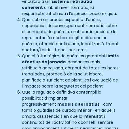
vincularà a un
sistema retributiu
coherent
amb el nivell formatiu, la
responsabilitat clínica i l’especialització exigida.
Que s’obri un procés específic d’anàlisi,
negociació i desenvolupament normatiu sobre
el concepte de guàrdia, amb participació de la
representació mèdica, dirigit a diferenciar
guàrdia, atenció continuada, localització, treball
nocturn/festiu i treball per torns.
Que el futur règim de guàrdies garanteixi
límits
efectius de jornada
, descansos reals,
retribució adequada, còmput de totes les hores
treballades, protecció de la salut laboral,
planificació suficient de plantilles i avaluació de
l’impacte sobre la seguretat del pacient.
Que la regulació definitiva contempli la
possibilitat d’implantar
progressivament
models alternatius
-com
torns o guàrdies de durada inferior- en aquells
àmbits assistencials en què la intensitat i
continuïtat de l’activitat ho aconselli, sempre
amb finançament suficient, negociació prèvia i