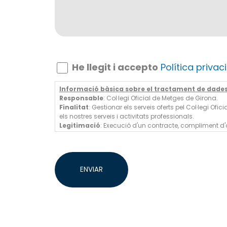
He llegit i accepto
Política privaci
Informació bàsica sobre el tractament de dades 
Responsable
: Col·legi Oficial de Metges de Girona.
Finalitat
: Gestionar els serveis oferts pel Col·legi O
els nostres serveis i activitats professionals.
Legitimació
: Execució d'un contracte, compliment d'o
Destinatàries
: Les teves dades no se cediran a tercer
Drets
: Pots accedir, rectificar o suprimir les teves da
ENVIAR