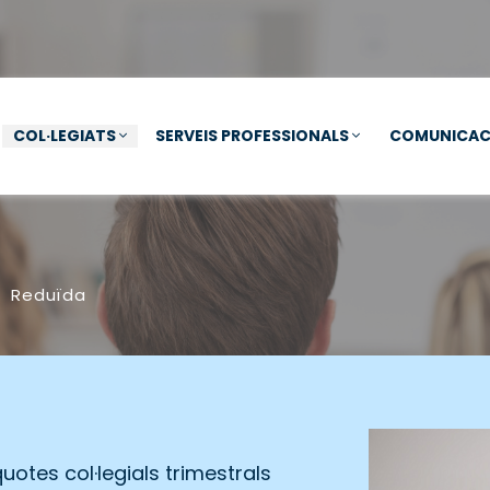
COL·LEGIATS
SERVEIS PROFESSIONALS
COMUNICAC
Reduïda
otes col·legials trimestrals