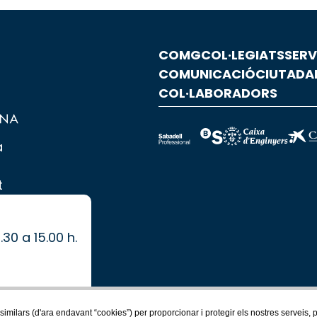
COMG
COL·LEGIATS
SERV
COMUNICACIÓ
CIUTADA
COL·LABORADORS
a
t
.30 a 15.00 h.
.
 similars (d'ara endavant “cookies”) per proporcionar i protegir els nostres serveis,