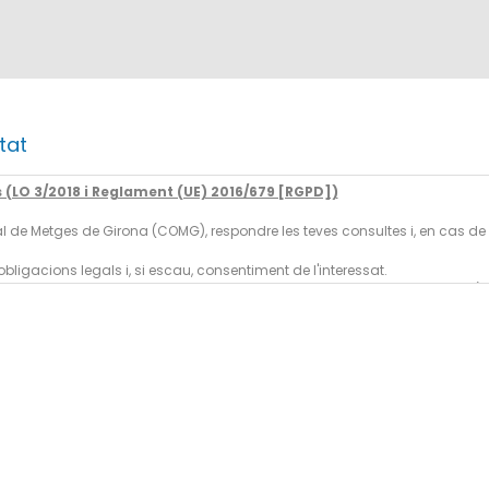
tat
(LO 3/2018 i Reglament (UE) 2016/679 [RGPD])
ficial de Metges de Girona (COMG), respondre les teves consultes i, en cas
bligacions legals i, si escau, consentiment de l'interessat.
s, excepte per obligació legal o si és necessari per a la gestió logística 
des, així com exercir altres drets reconeguts en la nostra
política de privad