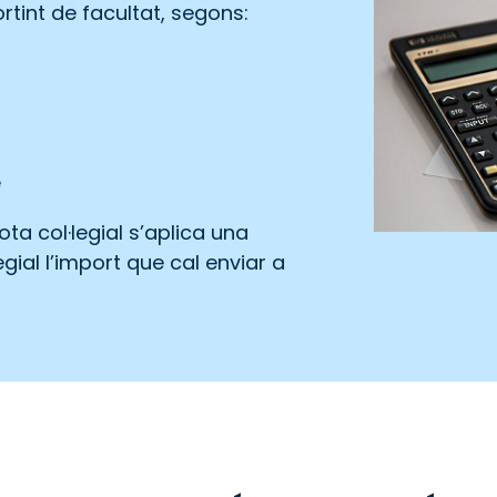
rtint de facultat, segons:
e
ta col·legial s’aplica una
ial l’import que cal enviar a