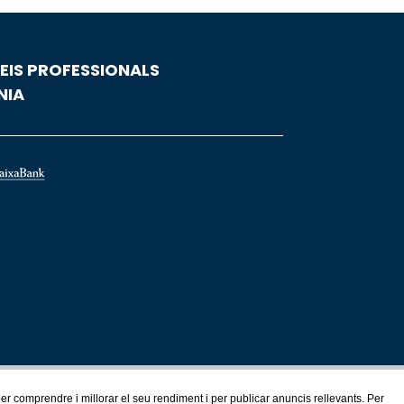
EIS PROFESSIONALS
NIA
 per comprendre i millorar el seu rendiment i per publicar anuncis rellevants. Per