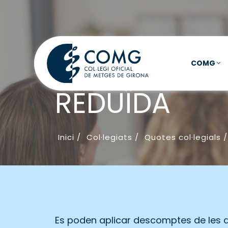
COMG
REDUÏDA
Inici
/
Col·legiats
/
Quotes col·legials
/
Es poden aplicar descomptes de les qu