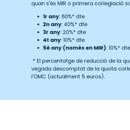
quan s'és MIR o primera col·legiació so
1r any
: 60%* dte
2n any
: 40%* dte
3r any
: 20%* dte
4t any
: 10%* dte
5è any (només en MIR)
: 10%* dt
* El percentatge de reducció de la quo
vegada descomptat de la quota col·leg
l’OMC (actualment 5 euros).