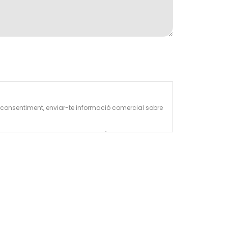
 de consentiment, enviar-te informació comercial sobre
(per exemple, empreses de transport).
esa
.