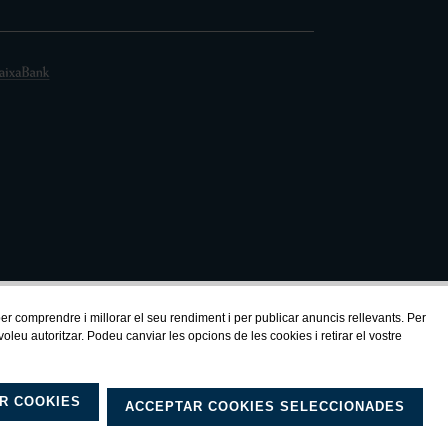
 per comprendre i millorar el seu rendiment i per publicar anuncis rellevants. Per
eu autoritzar. Podeu canviar les opcions de les cookies i retirar el vostre
R COOKIES
ACCEPTAR COOKIES SELECCIONADES
ítica privacitat
by Neorg