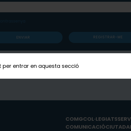
contrassenya
REGISTRAR-ME
at per entrar en aquesta secció
COMG
COL·LEGIATS
SERV
COMUNICACIÓ
CIUTADA