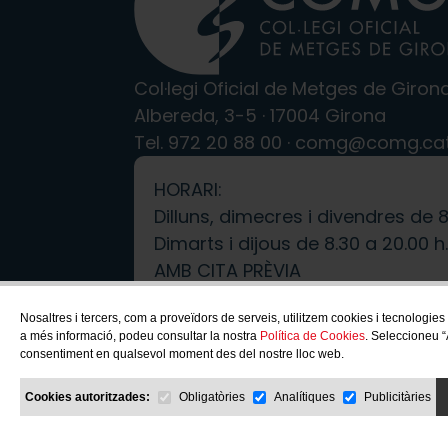
Col·legi Oficial de Metges de Giron
Albereda, 3-5 · 17004 Girona
Tel.
972 20 88 00
·
comg@comg.ca
HORARI:
Dilluns, dimecres i divendres de 8
Dimarts i dijous de 8.30 a 20.00 h
AMB CITA PRÈVIA
Nosaltres i tercers, com a proveïdors de serveis, utilitzem cookies i tecnologies
a més informació, podeu consultar la nostra
Política de Cookies
. Seleccioneu “
consentiment en qualsevol moment des del nostre lloc web.
Cookies autoritzades:
Obligatòries
Analítiques
Publicitàries
2026© COMG. Tots els drets reserv