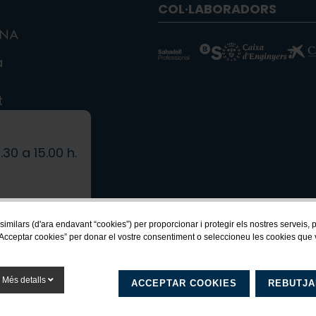
COL·LABORADORS
a
t
.30 a 15.00 h.
.
 similars (d'ara endavant “cookies”) per proporcionar i protegir els nostres serveis,
Acceptar cookies” per donar el vostre consentiment o seleccioneu les cookies que vol
Més detalls
ACCEPTAR COOKIES
REBUTJA
ats
Avís legal
·
Política de cookies
·
Pol